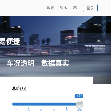
收藏
对比
登录
易便捷
车况透明 数据真实
总价(万)
不限
10
20
30
40
50
不限