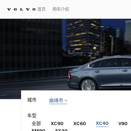
首页
购车介绍
曲靖市
城市
车型
XC40
全部
XC90
XC60
V90
EM90
EX30