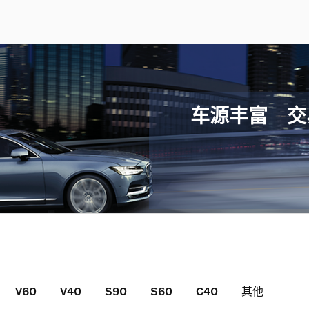
车源丰富 交
V60
V40
S90
S60
C40
其他